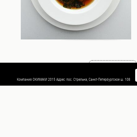
роллы (Яки
маки)
Мини
роллы
(Норимаки)
Суши
Возврат к списку
Темпура
Компания ОКИМАКИ 2015 Адрес: пос. Стрельна, Санкт-Петербургское ш. 108
Пицца
WOKi
Салаты