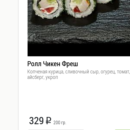
роллы (Яки
маки)
Мини
роллы
(Норимаки)
Суши
Ролл Чикен Фреш
Копченая курица, сливочный сыр, огурец, томат,
Темпура
айсберг, укроп
Пицца
WOKi
Салаты
329
i
200 гр.