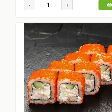
Горячее
Основные
блюда,
гарниры
Супы
Закуски
Топпинги
Бар
Напитки
Сладкое