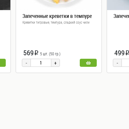
Запеченные креветки в темпуре
Запече
Креветки тигровые, темпура, сладкий соус чили
569
499
i
5 шт. (50 гр.)