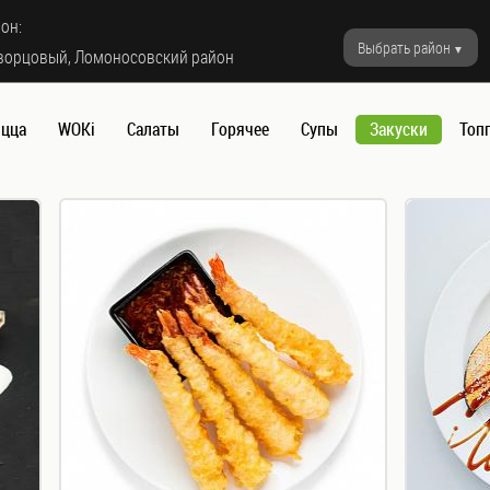
он:
Выбрать район
ворцовый, Ломоносовский район
цца
WOKi
Салаты
Горячее
Супы
Закуски
Топ