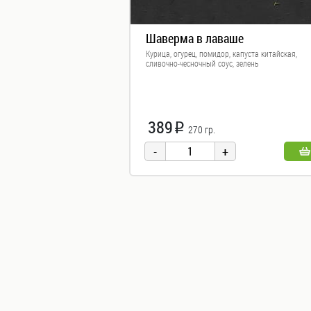
Пицца
Шаверма в лаваше
WOKi
Курица, огурец, помидор, капуста китайская,
Салаты
сливочно-чесночный соус, зелень
Горячее
Основные
блюда,
389
i
270 гр.
гарниры
Супы
Закуски
Топпинги
Бар
Напитки
Сладкое
Компания