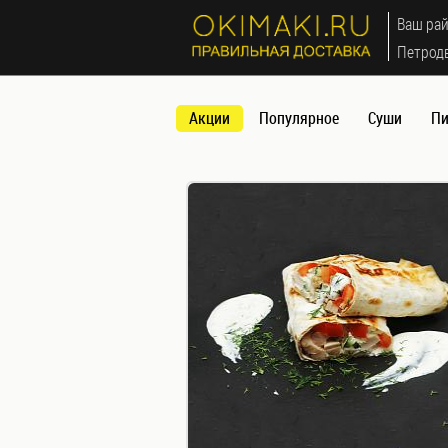
МЕНЮ
Ваш рай
×
Петрод
Акции
Акции
Популярное
Суши
Пи
Популярное
Суши
Роллы
(Футомаки)
Сеты
(наборы)
Запеченные
роллы (Яки
маки)
Мини
роллы
(Норимаки)
Суши
Темпура