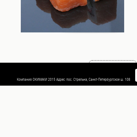
роллы (Яки
маки)
Мини
роллы
(Норимаки)
Суши
Возврат к списку
Темпура
Компания ОКИМАКИ 2015 Адрес: пос. Стрельна, Санкт-Петербургское ш. 108
Пицца
WOKi
Салаты